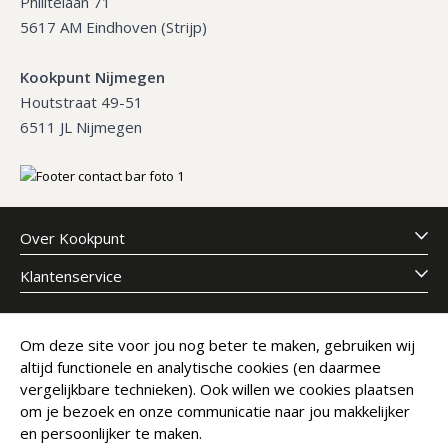
Philitelaan 71
5617 AM Eindhoven (Strijp)
Kookpunt Nijmegen
Houtstraat 49-51
6511 JL Nijmegen
Over Kookpunt
Klantenservice
Meld je aan voor onze nieuwsbrief
Om deze site voor jou nog beter te maken, gebruiken wij
altijd functionele en analytische cookies (en daarmee
E-mailadres
Abonneer
vergelijkbare technieken). Ook willen we cookies plaatsen
om je bezoek en onze communicatie naar jou makkelijker
en persoonlijker te maken.