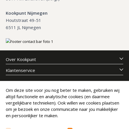
Kookpunt Nijmegen
Houtstraat 49-51
6511 JL Nijmegen
Over Kookpunt
Klantenservice
Meld je aan voor onze nieuwsbrief
Om deze site voor jou nog beter te maken, gebruiken wij
altijd functionele en analytische cookies (en daarmee
E-mailadres
Abonneer
vergelijkbare technieken). Ook willen we cookies plaatsen
om je bezoek en onze communicatie naar jou makkelijker
en persoonlijker te maken.