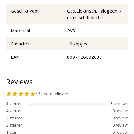
Geschikt voor
Gas,Elektrisch,Halogeen,K
eramisch,Inductie
Materiaal
RVS
Capaciteit
10 kopjes
EAN
8007126002637
Reviews
•
3
beoordelingen
5
sterren
3
review
s
4
sterren
0
review
3
sterren
0
review
2
sterren
0
review
1
ster
0
review