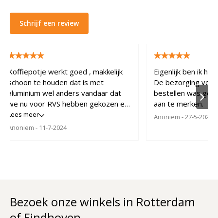
Schrijf een review
Koffiepotje werkt goed , makkelijk
Eigenlijk ben ik he
schoon te houden dat is met
De bezorging verli
aluminium wel anders vandaar dat
bestellen was gema
we nu voor RVS hebben gekozen en
aan te merken.
hij was nog in de aanbieding ook.
Lees meer
Anoniem
- 27-5-2024
Geweldig!!
Anoniem
- 11-7-2024
Bezoek onze winkels in Rotterdam
of Eindhoven