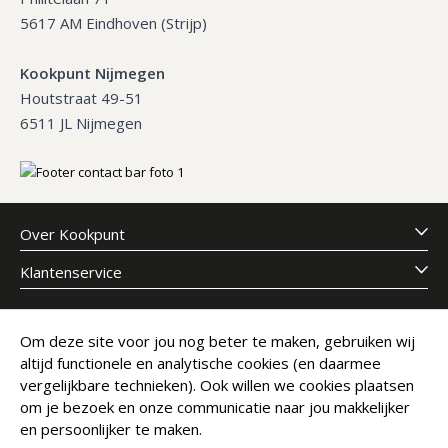
5617 AM Eindhoven (Strijp)
Kookpunt Nijmegen
Houtstraat 49-51
6511 JL Nijmegen
Over Kookpunt
Klantenservice
Meld je aan voor onze nieuwsbrief
Om deze site voor jou nog beter te maken, gebruiken wij
altijd functionele en analytische cookies (en daarmee
E-mailadres
Abonneer
vergelijkbare technieken). Ook willen we cookies plaatsen
om je bezoek en onze communicatie naar jou makkelijker
en persoonlijker te maken.