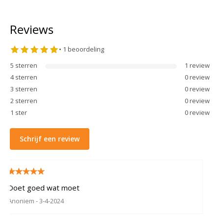
Reviews
•
1
beoordeling
5
sterren
1
review
4
sterren
0
review
3
sterren
0
review
2
sterren
0
review
1
ster
0
review
Schrijf een review
Doet goed wat moet
Anoniem
- 3-4-2024