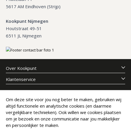
5617 AM Eindhoven (Strijp)
Kookpunt Nijmegen
Houtstraat 49-51
6511 JL Nijmegen
Over Kookpunt
Klantenservice
Meld je aan voor onze nieuwsbrief
Om deze site voor jou nog beter te maken, gebruiken wij
altijd functionele en analytische cookies (en daarmee
E-mailadres
Abonneer
vergelijkbare technieken). Ook willen we cookies plaatsen
om je bezoek en onze communicatie naar jou makkelijker
en persoonlijker te maken.