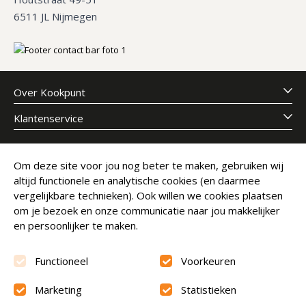
6511 JL Nijmegen
Over Kookpunt
Klantenservice
Meld je aan voor onze nieuwsbrief
Om deze site voor jou nog beter te maken, gebruiken wij
altijd functionele en analytische cookies (en daarmee
E-mailadres
Abonneer
vergelijkbare technieken). Ook willen we cookies plaatsen
om je bezoek en onze communicatie naar jou makkelijker
en persoonlijker te maken.
Functioneel
Voorkeuren
Marketing
Statistieken
Beoordeling
9.6