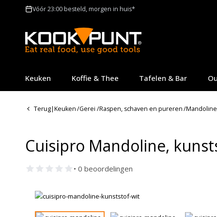
Vóór 23:00 besteld, morgen in huis*
Keuken
Koffie & Thee
Tafelen & Bar
Ou
Terug
|
Keuken
/
Gerei
/
Raspen, schaven en pureren
/
Mandoline
Cuisipro Mandoline, kunsts
• 0 beoordelingen