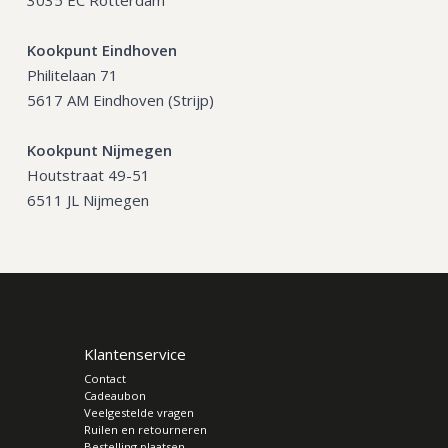
3035 EC Rotterdam
Kookpunt Eindhoven
Philitelaan 71
5617 AM Eindhoven (Strijp)
Kookpunt Nijmegen
Houtstraat 49-51
6511 JL Nijmegen
Klantenservice
Contact
Cadeaubon
Veelgestelde vragen
Ruilen en retourneren
Bestelling plaatsen