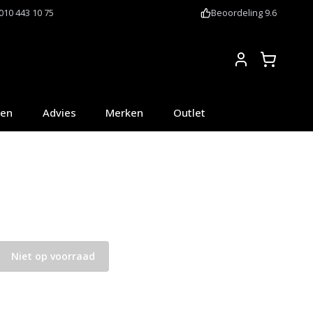
010 443 10 75
Beoordeling 9.6
Account
oen
Advies
Merken
Outlet
Niet op voorraad