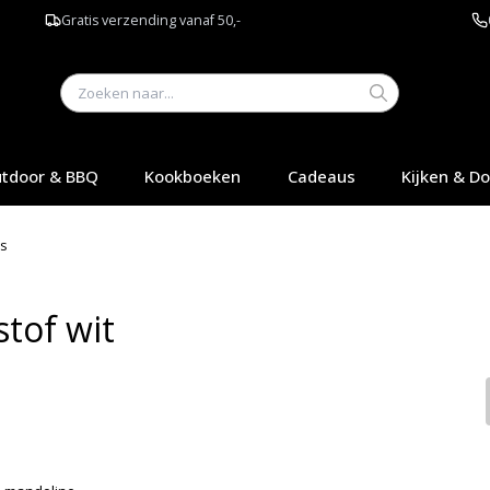
Gratis verzending vanaf 50,-
tdoor & BBQ
Kookboeken
Cadeaus
Kijken & D
s
tof wit